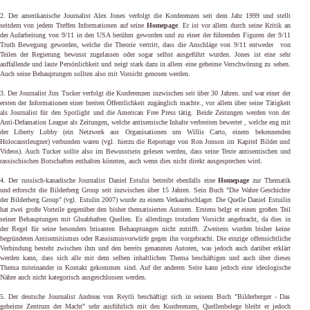
2.
Der amerikanische Journalist Alex Jones verfolgt die Konferenzen seit dem Jahr 1999 und stellt
seitdem von jedem Treffen Informationen auf seine
Homepage
.
Er ist vor allem durch seine Kritik an
der Aufarbeitung von 9/11 in den USA berühm geworden und zu einer der führenden Figuren der 9/11
Truth Bewegung geworden, welche die Theorie vertritt, dass die Anschläge von 9/11 entweder von
Teilen der Regierung bewusst zugelassen oder sogar selbst ausgeführt wurden. Jones ist eine sehr
auffallende und laute Persönlichkeit und neigt stark dazu in allem eine geheime Verschwörung zu sehen.
Auch seine Behauptungen sollten also mit Vorsicht genosen werden.
3. Der Journalist Jim Tucker verfolgt die Konferenzen inzwischen seit über 30 Jahren. und war einer der
ersten der Informationen einer breiten Öffentlichkeit zugänglich machte., vor allem über seine Tätigkeit
als Journalist für den Spotlight und die American Free Press tätig. Beide Zeitungen werden von der
Anti-Defamation League als Zeitungen, welche antisemische Inhalte verbreiten bewertet , welche eng mit
der Liberty Lobby (ein Netzwerk aus Organisationen um Willis Carto, einem bekennenden
Holocaustleugner) verbunden waren (vgl. hierzu die Reportage von Ron Jonson im Kapitel Bilder und
Videos). Auch Tucker sollte also im Bewusstsein gelesen werden, dass seine Texte antisemischen und
rassischischen Botschaften enthalten könnten, auch wenn dies nicht direkt ausgesprechen wird.
4. Der russisch-kanadische Journalist Daniel Estulin betreibt ebenfalls eine
Homepage
zur Thematik
und erforscht die Bilderberg Group seit inzwischen über 15 Jahren. Sein Buch "Die Wahre Geschichte
der Bilderberg Group" (vgl. Estulin 2007)
wurde zu einem Verkaufsschlager. Die Quelle Daniel Estuilin
hat zwei große Vorteile gegenüber den bisher thematisierten Autoren. Erstens belgt er einen großen Teil
seiner Behauptungen mit Gluabhaften Quellen. Es allerdings trotzdem Vorsicht angebracht, da dies in
der Regel für seine besonders brisanten Behauptungen nicht zutrifft. Zweitens wurden bisher keine
begründeten Antisemitismus oder Rassismusvorwürfe gegen ihn vorgebracht. Die einzige offensichtliche
Verbindung besteht zwischen ihm und den bereits genannten Autoren, was jedoch auch darüber erklärt
werden kann, dass sich alle mit dem selben inhaltlichen Thema beschäftigen und auch über dieses
Thema miteinander in Kontakt gekommen sind. Auf der anderen Seite kann jedoch eine ideologische
Nähre auch nicht kategorisch ausgeschlossen werden.
5. Der deutsche Journalist Andreas von Reytli beschäftigt sich in seinem Buch "Bilderberger - Das
geheime Zentrum der Macht" sehr ausführlich mit den Konferenzen, Quellenbelege bleibt er jedoch