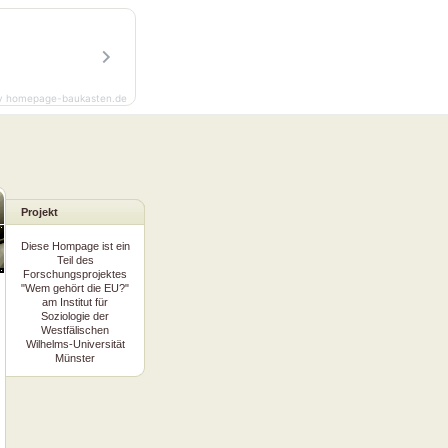
y homepage-baukasten.de
Projekt
Diese Hompage ist ein
Teil des
Forschungsprojektes
"Wem gehört die EU?"
am Institut für
Soziologie der
Westfälischen
Wilhelms-Universität
Münster