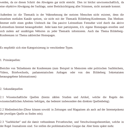
werden, da sie diesen Schritt des Abwägens gar nicht erreicht. Dies ist höchst unwissenschaftlich, da
eine objektive Abwägung der Sachlage, unter Berücksichtigung aller Stimmen, nicht zustande kommt.
Außerdem ist die Thematik in der Wahrnehmung der meisten Menschen nicht existent, denn die
einzelnen medialen Kanäle speisen, sie nicht mit der Thematik Bilderberg-Konferenzen. Das Medium
Internet stellt einen großen Umbruch dar. Das passive Leitmedium Fernseher wird durch das aktive
Leitmedium Internet herausgefordert. Jeder kann hier partizipieren, d.h. eigene Homepages erstellen und
sich zudem auf unzähligen Websites zu jeder Thematik informieren. Auch das Thema Bilderberg-
Konferenzen ist Thema zahlreicher Homepages.
Es empfiehlt sich eine Kategorisierung in verschiedene Typen.
1. Primärquellen:
Berichte von Teilnehmern der Konferenzen (zum Beispiel in Memoiren oder politischen Sachbüchern,
Videos, Briefwechseln, parlamentarischen Anfragen oder von den Bilderberg Sekretariaten
herausgegebene Informationen)
2. Sekundärquellen
2.1 Wissenschaftliche Quellen (hierzu zählen Studien und Artikel, welche die Regeln des
wissenschaftlichen Arbeitens befolgen, das bedeutet insbesondere den direkten Quellenbeleg).
2.2 Medienberichte (
Diese können sowohl in Zeitungen und Magazinen als auch auf der Internetpräsenz
der jeweilgen Quelle zu finden sein).
2.3 "Sachbücher" und die damit verbundenen Privatforscher, und Verschwörungstheoretiker, welche in
der Regel Journalisten sind. Sie stellen die problematischste Gruppe dar. Aber hiezu später mehr.