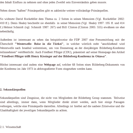
den Inhalt Einfluss zu nehmen und ohne jeden Zweifel sein Einverständnis geben musste.
Neben diesen "halben" Primärquellen gibt es zahlreiche weitere vollständige Primärquellen.
So widmete
David Rockefeller
dem Thema ca. 2 Seiten in seinen Memoiren (Vgl. Rockefeller 2002:
410 ff.). Denis Healey beschreibt sie ebenfalls in seiner Memoiren (Vgl. Healey 1997: 195 ff. und 414
f.) H
elmut Schmidt (vgl. Schmidt 1987:
267) und
Bill Clinton (Clinton 2005: 555) erwähnen sie eher
nebenläufig.
Außerdem ist interessant zu sehen das beispielsweise die FDP 2007 eine Pressemittlung mit der
Überschrift
"Westerwelle- Reise in die Türkei"
, in welcher wörtlich steht "anschließend wird
Westerwelle nach Istanbul weiterreisen, um von Donnerstag an der diesjährigen Bilderberg-Konferenz
teilzunehmen" veröffentlicht. Auch Friedbert Pflüger (CDU), präsentiert auf seiner Homepage den Artikel
"Friedbert Pflüger trifft Henry Kissinger auf der Bilderberg-Konferenz in Ottawa"
.
Höchst interessant sind zudem eine
Webpage
auf, welcher 68 Seiten eines Bilderberg-Dokuments von
der Konferenz im Jahr 1973 in abfotografierter Form eingesehen werden kann.
2. Sekundärquellen
Sekundärquellen sind Zeugnisse, die nicht von Mitgliedern der Bilderberg Group stammen. Teilweise
sind allerdings, immer dann, wenn Mitglieder direkt zitiert werden, auch hier einige Passagen
verborgen, welche eine Primärquelle darstellen. Allerdings ist hierbei auf die saubere Zitierweise und die
Glaubhaftigkeit der jeweiligen Sekundärquelle zu achten.
2.1. Wissenschaft