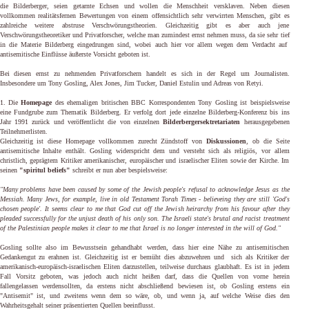
die Bilderberger, seien getarnte Echsen und wollen die Menschheit versklaven. Neben diesen
vollkommen realitätsfernen Bewertungen von einem offensichtlich sehr verwirrten Menschen, gibt es
zahlreiche weitere abstruse Verschwörungstheorien. Gleichzeitig gibt es aber auch jene
Verschwörungstheoretiker und Privatforscher, welche man zumindest ernst nehmen muss, da sie sehr tief
in die Materie Bilderberg eingedrungen sind, wobei auch hier vor allem wegen dem Verdacht auf
antisemitische Einflüsse äußerste Vorsicht geboten ist.
Bei diesen ernst zu nehmenden Privatforschern handelt es sich
in der Regel
um Journalisten.
Insbesondere um Tony Gosling, Alex Jones, Jim Tucker, Daniel Estulin und Adreas von Retyi.
1. Die
Homepage
des ehemaligen britischen BBC Korrespondenten Tony Gosling ist beispielsweise
eine Fundgrube zum Thematik Bilderberg. Er verfolg dort jede einzelne Bilderberg-Konferenz bis ins
Jahr 1991 zurück und veröffentlicht die von
einzelnen
Bilderbergersektretariaten
herausgegebenen
Teilnehmerlisten.
Gleichzeitig ist diese Homepage vollkommen zurecht Zündstoff von
Diskussionen
, ob die Seite
antisemitische Inhalte enthält. Gosling widerspricht dem und versteht sich als religiös, vor allem
christlich, geprägtem Kritiker amerikanischer, europäischer und israelischer Eliten sowie der Kirche. Im
seinen
"spiritul beliefs"
schreibt er nun aber bespielsweise:
"Many problems have been caused by some of the Jewish people's refusal to acknowledge Jesus as the
Messiah. Many Jews, for example, live in old Testament Torah Times - believeing they are still 'God's
chosen people'. It seems clear to me that God cut off the Jewish heirarchy from his favour after they
pleaded successfully for the unjust death of his only son. The Israeli state's brutal and racist treatment
of the Palestinian people makes it clear to me that Israel is no longer interested in the will of God."
Gosling sollte also im Bewusstsein gehandhabt werden, dass hier eine Nähe zu antisemitischen
Gedankengut zu erahnen ist. Gleichzeitig ist er bemüht dies abzuwehren und sich als Kritiker der
amerikanisch-europäisch-israelischen Eliten darzustellen, teilweise durchaus glaubhaft. Es ist in jedem
Fall Vorsitz geboten, was jedoch auch nicht heißen darf, dass die Quellen von vorne herein
fallengelassen werdensollten, da erstens nicht abschließend bewiesen ist, ob Gosling erstens ein
"Antisemit" ist, und zweitens wenn dem so wäre, ob, und wenn ja, auf welche Weise dies den
Wahrheitsgehalt seiner präsentierten Quellen beeinflusst.