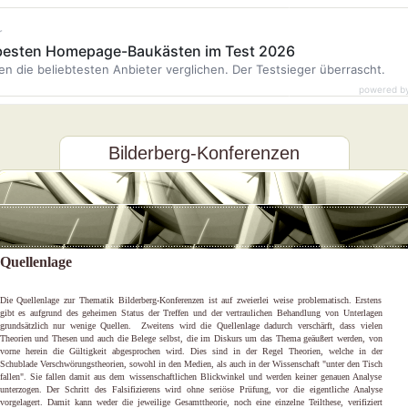
r
 besten Homepage-Baukästen im Test 2026
en die beliebtesten Anbieter verglichen. Der Testsieger überrascht.
powered b
Bilderberg-Konferenzen
Quellenlage
Die Quellenlage zur Thematik Bilderberg-Konferenzen ist auf zweierlei weise problematisch. Erstens
gibt es aufgrund des geheimen Status der Treffen und der vertraulichen Behandlung von Unterlagen
grundsätzlich nur wenige Quellen. Zweitens wird die Quellenlage dadurch verschärft, dass vielen
Theorien und Thesen und auch die Belege selbst, die im Diskurs um das Thema geäußert werden, von
vorne herein die Gültigkeit abgesprochen wird. Dies sind in der Regel Theorien, welche in der
Schublade Verschwörungstheorien, sowohl in den Medien, als auch in der Wissenschaft "unter den Tisch
fallen". Sie fallen damit aus dem wissenschaftlichen Blickwinkel und werden keiner genauen Analyse
unterzogen. Der Schritt des Falsifizierens wird ohne seriöse Prüfung, vor die eigentliche Analyse
vorgelagert. Damit kann weder die jeweilige Gesamttheorie, noch eine einzelne Teilthese, verifiziert