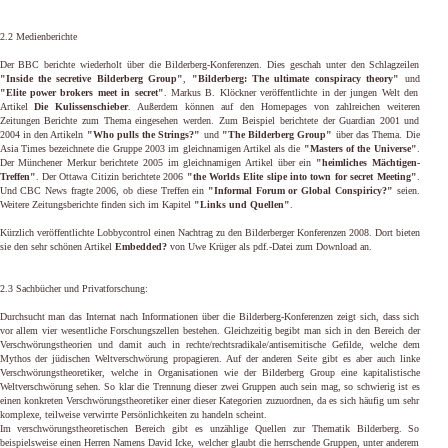
2.2 Medienberichte
Der BBC berichte wiederholt über die Bilderberg-Konferenzen. Dies geschah unter den Schlagzeilen
"Inside the secretive Bilderberg Group"
,
"Bilderberg: The ultimate conspiracy theory"
und
"Elite power brokers meet in secret"
. Markus B. Klöckner veröffentlichte in der jungen Welt den
Artikel
Die Kulissenschieber
. Außerdem können auf den Homepages von zahlreichen weiteren
Zeitungen Berichte zum Thema eingesehen werden. Zum Beispiel berichtete der Guardian 2001 und
2004 in den Artikeln
"Who pulls the Strings?"
und
"The Bilderberg Group"
über das Thema. Die
Asia Times bezeichnete die Gruppe 2003 im gleichnamigen Artikel als die
"Masters of the Universe"
.
Der Münchener Merkur berichtete 2005 im gleichnamigen Artikel über ein
"heimliches Mächtigen-
Treffen"
. Der Ottawa Citizin berichtete 2006
"the Worlds Elite slipe into town for secret Meeting"
.
Und CBC News fragte 2006, ob diese Treffen ein
"Informal Forum or Global Conspiricy?"
seien.
Weitere Zeitungsberichte finden sich im Kapitel
"Links und Quellen"
.
Kürzlich veröffentlichte Lobbycontrol einen Nachtrag zu den Bilderberger Konferenzen 2008. Dort bieten
sie den sehr schönen Artikel
Embedded?
von Uwe Krüger als pdf.-Datei zum Download an.
2.3 Sachbücher und Privatforschung:
Durchsucht man das Internat nach Informationen über die Bilderberg-Konferenzen zeigt sich, dass sich
vor allem vier wesentliche Forschungszellen bestehen. Gleichzeitig begibt man sich in den Bereich der
Verschwörungstheorien und damit auch in rechte/rechtsradikale/antisemitische Gefilde, welche dem
Mythos der jüdischen Weltverschwörung propagieren. Auf der anderen Seite gibt es aber auch linke
Verschwörungstheoretiker, welche in Organisationen wie der Bilderberg Group eine kapitalistische
Weltverschwörung sehen. So klar die Trennung dieser zwei Gruppen auch sein mag, so schwierig ist es
einen konkreten Verschwörungstheoretiker einer dieser Kategorien zuzuordnen, da es sich häufig um sehr
komplexe, teilweise verwirrte Persönlichkeiten zu handeln scheint.
Im verschwörungstheoretischen Bereich gibt es unzählige Quellen zur Thematik Bilderberg. So
beispielsweise einen Herren Namens David Icke, welcher glaubt die herrschende Gruppen, unter anderem