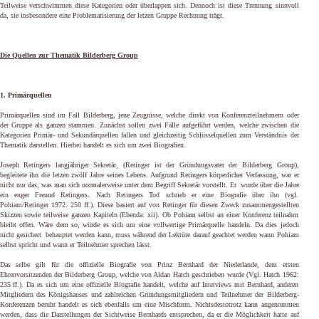
Teilweise verschwimmen diese Kategorien oder überlappen sich. Dennoch ist diese Trennung sinnvoll
da, sie insbesondere eine Problematisierung der letzen Gruppe Rechnung trägt.
Die Quellen zur Thematik Bilderberg Group
1. Primärquellen
Primärquellen sind im Fall Bilderberg, jene Zeugnisse, welche direkt von Konferenzteilnehmern oder
der Gruppe als ganzen stammen. Zunächst sollen zwei Fälle aufgeführt werden, welche zwischen die
Kategorien Primär- und Sekundärquellen fallen und gleichzeitig Schlüsselquellen zum Verständnis der
Thematik darstellen. Hierbei handelt es sich um zwei Biografien.
Joseph Retingers langjähriger Sekretär, (Retinger ist der Gründungsvater der Bilderberg Group),
begleitete ihn die letzen zwölf Jahre seines Lebens. Aufgrund Retingers körperlicher Verfassung, war er
nicht nur das, was man sich normalerweise unter dem Begriff Sekretär vorstellt. Er wurde über die Jahre
ein enger Freund Retingers. Nach Retingers Tod schrieb er eine Biografie über ihn (vgl.
Pohiam/Retinger 1972: 250 ff.). Diese basiert auf von Retinger für diesen Zweck zusammengestellten
Skizzen sowie teilweise ganzen Kapiteln (Ebenda: xii). Ob Pohiam selbst an einer Konferenz teilnahm
bleibt offen. Wäre dem so, würde es sich um eine vollwertige Primärquelle handeln. Da dies jedoch
nicht gesichert behauptet werden kann, muss während der Lektüre darauf geachtet werden wann Pohiam
selbst spricht und wann er Teilnehmer sprechen lässt.
Das selbe gilt für die offizielle Biografie von Prinz Bernhard der Niederlande, dem ersten
Ehrenvorsitzenden der Bilderberg Group, welche von Aldan
Hatch
geschrieben wurde (Vgl. Hatch 1962:
235 ff.). Da es sich um eine offizielle Biografie handelt, welche auf Interviews mit Bernhard, anderen
Mitgliedern des Königshauses und zahlreichen Gründungsmitgliedern und Teilnehmer der Bilderberg-
Konferenzen beruht handelt es sich ebenfalls um eine Mischform. Nichtsdestotrotz kann angenommen
werden, dass die Darstellungen der Sichtweise Bernhards entsprechen, da er die Möglichkeit hatte auf