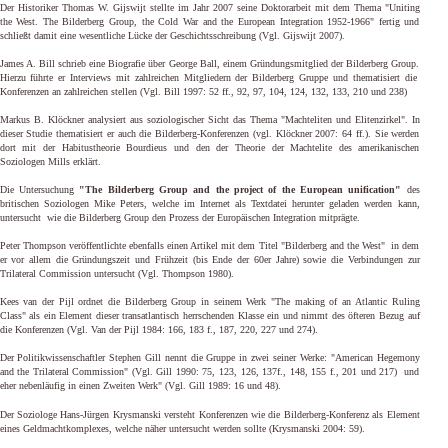
Der Historiker Thomas W. Gijswijt stellte im Jahr 2007 seine Doktorarbeit mit dem Thema "Uniting
the West. The Bilderberg Group, the Cold War and the European Integration 1952-1966" fertig und
schließt damit eine wesentliche Lücke der Geschichtsschreibung (Vgl.
Gijswijt 2007).
James A. Bill schrieb eine Biografie über George Ball, einem Gründungsmitglied der Bilderberg Group.
Hierzu führte er Interviews mit zahlreichen Mitgliedern der Bilderberg Gruppe und thematisiert die
Konferenzen an zahlreichen stellen (Vgl. Bill 1997: 52 ff., 92, 97, 104, 124, 132, 133, 210 und 238)
Markus B. Klöckner analysiert aus soziologischer Sicht das Thema "Machteliten und Elitenzirkel". In
dieser Studie thematisiert er auch die Bilderberg-Konferenzen (vgl. Klöckner 2007: 64 ff.). Sie werden
dort mit der Habitustheorie Bourdieus und den der Theorie der Machtelite des amerikanischen
Soziologen Mills erklärt.
Die Untersuchung
"The Bilderberg Group and the project of the European unification"
des
britischen Soziologen Mike Peters, welche im Internet als Textdatei herunter geladen werden
kann,
untersucht
wie die Bilderberg Group den Prozess der Europäischen Integration mitprägte.
Peter Thompson veröffentlichte ebenfalls einen Artikel mit dem Titel "Bilderberg and the West" in dem
er vor allem die Gründungszeit und Frühzeit (bis Ende der 60er Jahre) sowie die Verbindungen zur
Trilateral Commission untersucht (Vgl. Thompson 1980).
Kees van der Pijl ordnet die Bilderberg Group in seinem Werk "The making of an Atlantic Ruling
Class" als ein Element dieser transatlantisch herrschenden Klasse ein und nimmt des öfteren Bezug auf
die Konferenzen (Vgl. Van der Pijl 1984: 166, 183 f., 187, 220, 227 und 274).
Der Politikwissenschaftler Stephen Gill nennt die Gruppe in zwei seiner Werke: "American Hegemony
and the Trilateral Commission" (Vgl. Gill 1990: 75, 123, 126, 137f., 148, 155 f., 201 und 217) und
eher nebenläufig in einen Zweiten Werk" (Vgl.
Gill 1989: 16 und 48).
Der Soziologe Hans-Jürgen Krysmanski
versteht Konferenzen wie die Bilderberg-Konferenz als Element
eines Geldmachtkomplexes, welche näher untersucht werden sollte (Krysmanski 2004: 59).